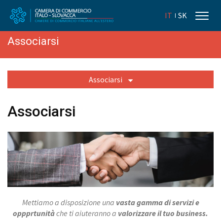
IT
SK
Associarsi
Associarsi
Associarsi
Mettiamo a disposizione una
vasta gamma di servizi e
oppprtunità
che ti aiuteranno a
valorizzare il tuo business.