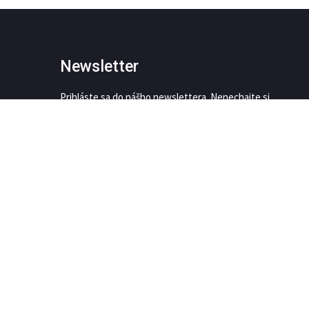
Newsletter
Prihláste sa do nášho newslettera. Nenechajte si
ujsť nič dôležité
This site is protected by reCAPTCHA and the Google
Privacy Policy
and
Terms of Service
apply.
SÚHLASÍM SO
SPRACOVANÍM OSOBNÝCH ÚDAJOV
PRIHLÁSIŤ SA