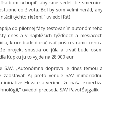
ôsobom uchopiť, aby sme vedeli tie smernice,
stupne do života. Bol by som veľmi nerád, aby
ácii týchto riešení,“ uviedol Ráž.
ája do pilotnej fázy testovaním autonómneho
šty dnes a v najbližších týždňoch a mesiacoch
a, ktoré bude doručovať poštu v rámci centra
, že projekt spustia od júla a trvať bude osem
ľa Kupku ju to vyjde na 28.000 eur.
SAV. „Autonómna doprava je dnes témou a
 zaostávať. Aj preto venuje SAV mimoriadnu
iniciatíve Elevate a veríme, že naša expertíza
nológií,“ uviedol predseda SAV Pavol Šajgalík.