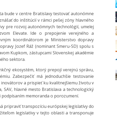
 bude v centre Bratislavy testovať autonómne
nášať do inštitúcií v rámci pešej zóny hlavného
tívy pre rozvoj autonómnych technológií, umelej
ázvom Elevate. Ide o prepojenie verejného a
vným koordinátorom je Ministerstvo dopravy
 dopravy Jozef Ráž (nominant Smeru-SD) spolu s
slavom Kupkom, zástupcami Slovenskej akadémie
ného sektora.
kčný ekosystém, ktorý prepojí verejnú správu,
émiu. Zabezpečiť má jednoduchšie testovanie
novátorov a prispieť ku kvalitnejšiemu životu v
, SAV, hlavné mesto Bratislava a technologický
ili podpísaním memoranda o porozumení.
ipraviť transpozíciu európskej legislatívy do
iteľom legislatívy v tejto oblasti a transponuje