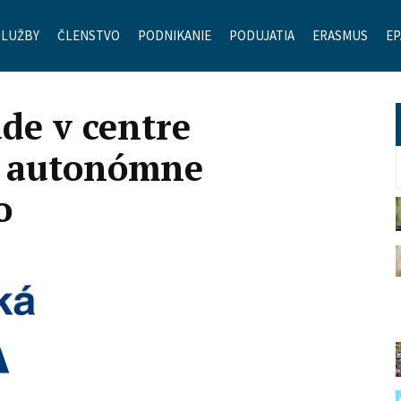
SLUŽBY
ČLENSTVO
PODNIKANIE
PODUJATIA
ERASMUS
ЕР
de v centre
ať autonómne
o