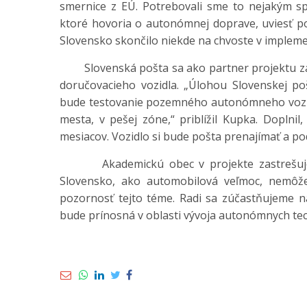
smernice z EÚ. Potrebovali sme to nejakým sp
ktoré hovoria o autonómnej doprave, uviesť po
Slovensko skončilo niekde na chvoste v implement
Slovenská pošta sa ako partner projektu zap
doručovacieho vozidla. „Úlohou Slovenskej po
bude testovanie pozemného autonómneho vozidl
mesta, v pešej zóne,“ priblížil Kupka. Doplnil
mesiacov. Vozidlo si bude pošta prenajímať a pod
Akademickú obec v projekte zastrešuje 
Slovensko, ako automobilová veľmoc, nemôže
pozornosť tejto téme. Radi sa zúčastňujeme na 
bude prínosná v oblasti vývoja autonómnych tech