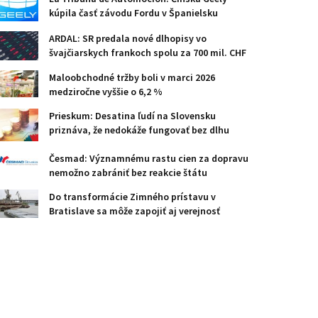
kúpila časť závodu Fordu v Španielsku
ARDAL: SR predala nové dlhopisy vo
švajčiarskych frankoch spolu za 700 mil. CHF
Maloobchodné tržby boli v marci 2026
medziročne vyššie o 6,2 %
Prieskum: Desatina ľudí na Slovensku
priznáva, že nedokáže fungovať bez dlhu
Česmad: Významnému rastu cien za dopravu
nemožno zabrániť bez reakcie štátu
Do transformácie Zimného prístavu v
Bratislave sa môže zapojiť aj verejnosť