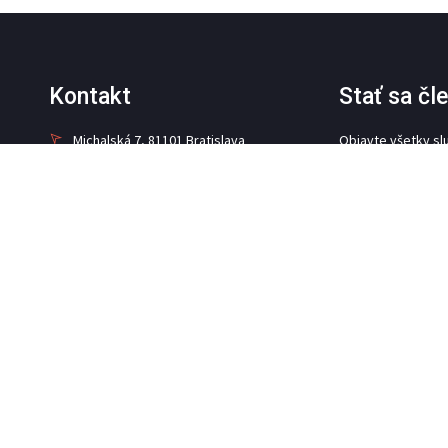
Kontakt
Stať sa č
Michalská 7, 81101 Bratislava
Objavte všetky sl
poskytované čle
+421 948 899 880
info@camit.sk
STAŤ SA Č
Sociálne siete