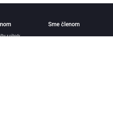
lenom
Sme členom
užby a výhody
nom Komory
LENOM