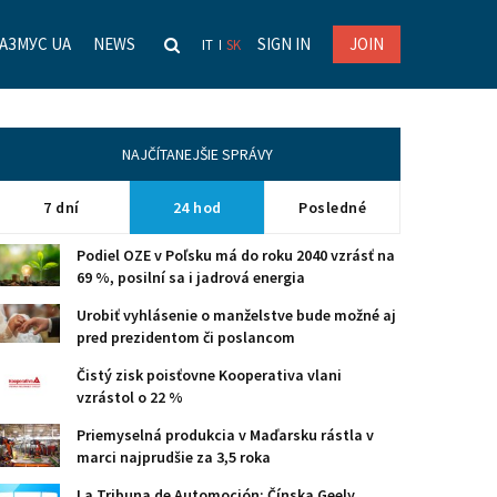
АЗМУС UA
NEWS
SIGN IN
JOIN
IT
SK
NAJČÍTANEJŠIE SPRÁVY
7 dní
24 hod
Posledné
Podiel OZE v Poľsku má do roku 2040 vzrásť na
69 %, posilní sa i jadrová energia
Urobiť vyhlásenie o manželstve bude možné aj
pred prezidentom či poslancom
Čistý zisk poisťovne Kooperativa vlani
vzrástol o 22 %
Priemyselná produkcia v Maďarsku rástla v
marci najprudšie za 3,5 roka
La Tribuna de Automoción: Čínska Geely