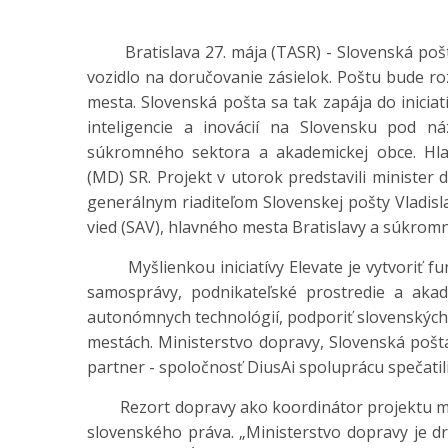
Bratislava 27. mája (TASR) - Slovenská pošta
vozidlo na doručovanie zásielok. Poštu bude roz
mesta. Slovenská pošta sa tak zapája do inicia
inteligencie a inovácií na Slovensku pod n
súkromného sektora a akademickej obce. Hla
(MD) SR. Projekt v utorok predstavili minister
generálnym riaditeľom Slovenskej pošty Vladi
vied (SAV), hlavného mesta Bratislavy a súkrom
Myšlienkou iniciatívy Elevate je vytvoriť fun
samosprávy, podnikateľské prostredie a akad
autonómnych technológií, podporiť slovenských i
mestách. Ministerstvo dopravy, Slovenská pošta
partner - spoločnosť DiusAi spoluprácu spečat
Rezort dopravy ako koordinátor projektu má pr
slovenského práva. „Ministerstvo dopravy je drž