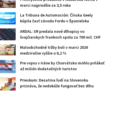
marci najprudšie za 3,5 roka
La Tribuna de Automoción: Čínska Geely
kúpila časť závodu Fordu v Španielsku
ARDAL: SR predala nové dlhopisy vo
švajčiarskych frankoch spolu za 700 mil. CHF
Maloobchodné tržby boli v marci 2026
medziročne vyššie o 6,2 %
Pre vojnu v Iráne by Chorvátsko mohlo prilákať
až milión dodatočných turistov
Prieskum: Desatina ľudí na Slovensku
priznáva, že nedokáže fungovať bez dlhu