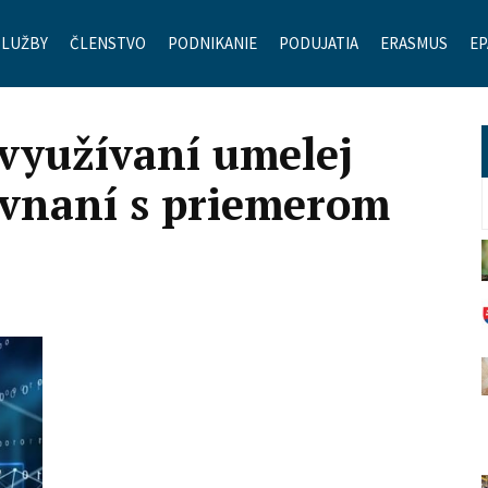
SLUŽBY
ČLENSTVO
PODNIKANIE
PODUJATIA
ERASMUS
ЕР
 využívaní umelej
ovnaní s priemerom