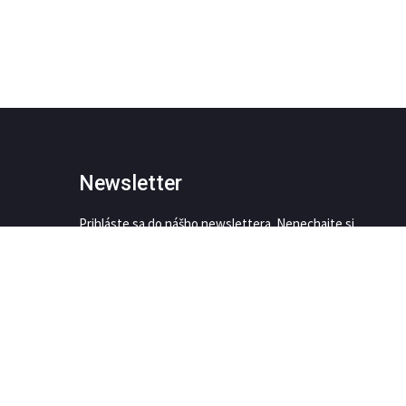
Newsletter
Prihláste sa do nášho newslettera. Nenechajte si
ujsť nič dôležité
This site is protected by reCAPTCHA and the Google
Privacy Policy
and
Terms of Service
apply.
SÚHLASÍM SO
SPRACOVANÍM OSOBNÝCH ÚDAJOV