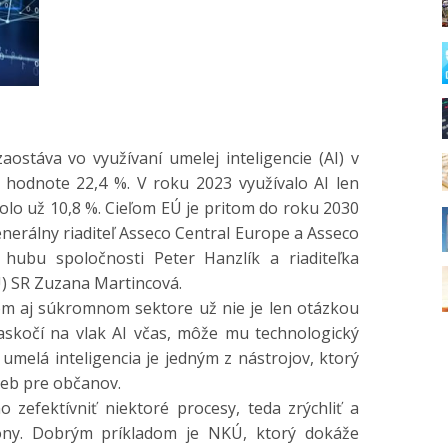
táva vo využívaní umelej inteligencie (AI) v
 hodnote 22,4 %. V roku 2023 využívalo AI len
olo už 10,8 %. Cieľom EÚ je pritom do roku 2030
generálny riaditeľ Asseco Central Europe a Asseco
o hubu spoločnosti Peter Hanzlík a riaditeľka
) SR Zuzana Martincová.
 aj súkromnom sektore už nie je len otázkou
askočí na vlak AI včas, môže mu technologický
e umelá inteligencia je jedným z nástrojov, ktorý
ieb pre občanov.
ektívniť niektoré procesy, teda zrýchliť a
kony. Dobrým príkladom je NKÚ, ktorý dokáže