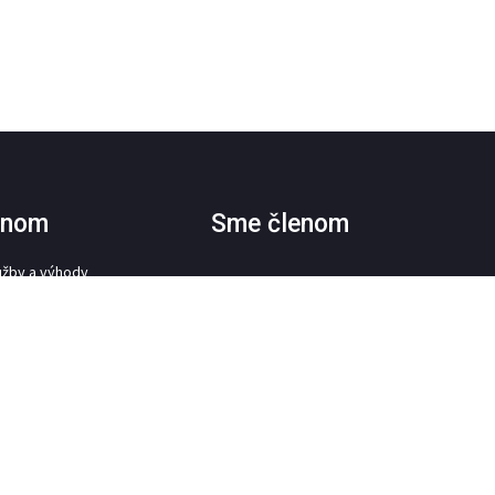
lenom
Sme členom
užby a výhody
nom Komory
LENOM