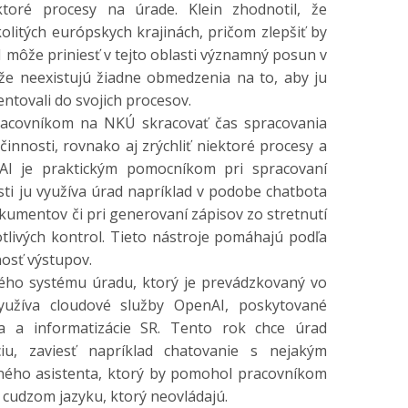
ktoré procesy na úrade. Klein zhodnotil, že
okolitých európskych krajinách, pričom zlepšiť by
 môže priniesť v tejto oblasti významný posun v
l, že neexistujú žiadne obmedzenia na to, aby ju
ntovali do svojich procesov.
ovníkom na NKÚ skracovať čas spracovania
činnosti, rovnako aj zrýchliť niektoré procesy a
 AI je praktickým pomocníkom pri spracovaní
sti ju využíva úrad napríklad v podobe chatbota
umentov či pri generovaní zápisov zo stretnutí
otlivých kontrol. Tieto nástroje pomáhajú podľa
nosť výstupov.
 systému úradu, ktorý je prevádzkovaný vo
yužíva cloudové služby OpenAI, poskytované
oja a informatizácie SR. Tento rok chce úrad
iu, zaviesť napríklad chatovanie s nejakým
ného asistenta, ktorý by pomohol pracovníkom
 cudzom jazyku, ktorý neovládajú.