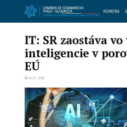
KOMORA
IT: SR zaostáva vo
inteligencie v por
EÚ
Júl 17, 2025