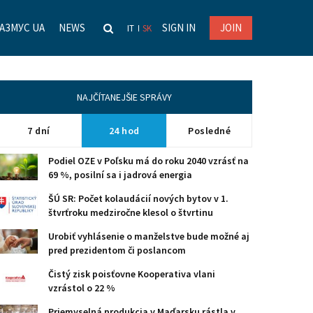
АЗМУС UA
NEWS
SIGN IN
JOIN
IT
SK
NAJČÍTANEJŠIE SPRÁVY
7 dní
24 hod
Posledné
Podiel OZE v Poľsku má do roku 2040 vzrásť na
69 %, posilní sa i jadrová energia
ŠÚ SR: Počet kolaudácií nových bytov v 1.
štvrťroku medziročne klesol o štvrtinu
Urobiť vyhlásenie o manželstve bude možné aj
pred prezidentom či poslancom
Čistý zisk poisťovne Kooperativa vlani
vzrástol o 22 %
Priemyselná produkcia v Maďarsku rástla v