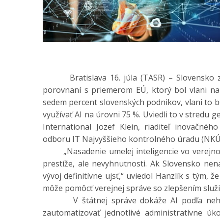
Bratislava 16. júla (TASR) – Slovensko zaos
porovnaní s priemerom EÚ, ktorý bol vlani na
sedem percent slovenských podnikov, vlani to b
využívať AI na úrovni 75 %. Uviedli to v stredu 
International Jozef Klein, riaditeľ inovačnéh
odboru IT Najvyššieho kontrolného úradu (NKÚ
„Nasadenie umelej inteligencie vo verejnom
prestíže, ale nevyhnutnosti. Ak Slovensko nen
vývoj definitívne ujsť,“ uviedol Hanzlík s tým, ž
môže pomôcť verejnej správe so zlepšením služ
V štátnej správe dokáže AI podľa neho zef
zautomatizovať jednotlivé administratívne ú