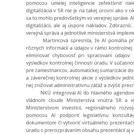
pomocou umelej inteligencie zefektívniť nie
digitalizácia v SR nie je na takej úrovni ako v 
sa to mohlo predovšetkým vo verejnej správe. AI
digitalizácii, ale aj úspore nákladov. Zdôrazni
verejná správa a jednotlivé ministerstvá impleme
Martincová spresnila, že AI pomáha prac
rôznych informácií a údajov v rámci kontrolnej 
eliminovať chybovosť pri spracovaní údajov.
výsledkov kontrolnej činnosti úradu. V súčasno
pre zamestnancov, automatickej sumarizácie dok
a záverečnej kontrolnej akcie z výsledkov jedn
nej znižovať administratívnu záťaž a zvýšiť pres
NKÚ integroval AI do hlavného agendového
vládnom cloude Ministerstva vnútra SR a v
Ministerstvom investícií, regionálneho rozv
pomocou AI podporiť legislatívnu konzultác
dokumentom či vytvoriť virtuálneho prezentač
úradu s prerozprávaním obsahu prezentácií aj v