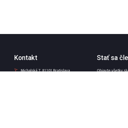
Kontakt
Stať sa č
Michalská 7, 81101 Bratislava
Objavte všetky sl
poskytované čle
+421 948 899 880
info@camit.sk
STAŤ SA Č
Sociálne siete