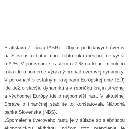
Bratislava 7. júna (TASR) - Objem podnikových úverov
na Slovensku bol v marci tohto roka medziročne vyšší
o 3 %. V porovnaní s rastom o 7 % na konci minulého
roka ide o pomerne výrazný prepad úverovej dynamiky.
V porovnaní s ostatnými krajinami Európskej únie (EÚ)
ide tiež o slabšiu dynamiku a v rebríčku krajín strednej
a východnej Európy ide o najpomalší rast. V aktuálnej
Správe o finančnej stabilite to konštatovala Národná
banka Slovenska (NBS).
„Spomalenie úverového rastu je v súlade so slabnúcou
ekonomickou aktivitou, pričom toto prepojenie je