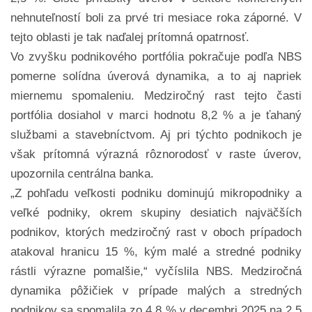
nehnuteľností boli za prvé tri mesiace roka záporné. V
tejto oblasti je tak naďalej prítomná opatrnosť.
Vo zvyšku podnikového portfólia pokračuje podľa NBS
pomerne solídna úverová dynamika, a to aj napriek
miernemu spomaleniu. Medziročný rast tejto časti
portfólia dosiahol v marci hodnotu 8,2 % a je ťahaný
službami a stavebníctvom. Aj pri týchto podnikoch je
však prítomná výrazná rôznorodosť v raste úverov,
upozornila centrálna banka.
„Z pohľadu veľkosti podniku dominujú mikropodniky a
veľké podniky, okrem skupiny desiatich najväčších
podnikov, ktorých medziročný rast v oboch prípadoch
atakoval hranicu 15 %, kým malé a stredné podniky
rástli výrazne pomalšie,“ vyčíslila NBS. Medziročná
dynamika pôžičiek v prípade malých a stredných
podnikov sa spomalila zo 4,8 % v decembri 2025 na 2,5