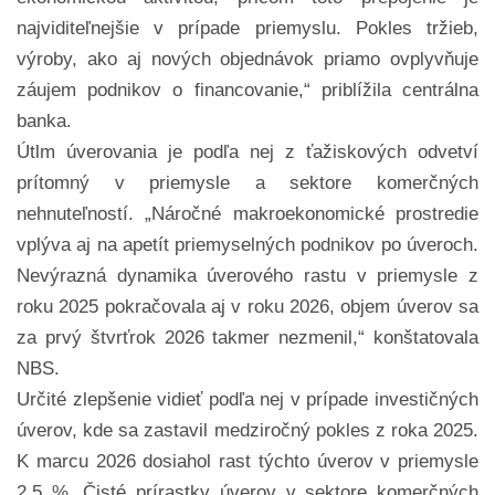
najviditeľnejšie v prípade priemyslu. Pokles tržieb,
výroby, ako aj nových objednávok priamo ovplyvňuje
záujem podnikov o financovanie,“ priblížila centrálna
banka.
Útlm úverovania je podľa nej z ťažiskových odvetví
prítomný v priemysle a sektore komerčných
nehnuteľností. „Náročné makroekonomické prostredie
vplýva aj na apetít priemyselných podnikov po úveroch.
Nevýrazná dynamika úverového rastu v priemysle z
roku 2025 pokračovala aj v roku 2026, objem úverov sa
za prvý štvrťrok 2026 takmer nezmenil,“ konštatovala
NBS.
Určité zlepšenie vidieť podľa nej v prípade investičných
úverov, kde sa zastavil medziročný pokles z roka 2025.
K marcu 2026 dosiahol rast týchto úverov v priemysle
2,5 %. Čisté prírastky úverov v sektore komerčných