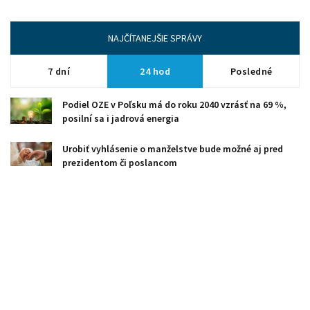
NAJČÍTANEJŠIE SPRÁVY
7 dní
24 hod
Posledné
Podiel OZE v Poľsku má do roku 2040 vzrásť na 69 %,
posilní sa i jadrová energia
Urobiť vyhlásenie o manželstve bude možné aj pred
prezidentom či poslancom
Čistý zisk poisťovne Kooperativa vlani vzrástol o 22 %
Priemyselná produkcia v Maďarsku rástla v marci
najprudšie za 3,5 roka
La Tribuna de Automoción: Čínska Geely kúpila časť
závodu Fordu v Španielsku