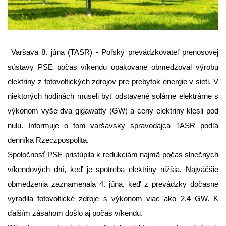
Varšava 8. júna (TASR) - Poľský prevádzkovateľ prenosovej 
sústavy PSE počas víkendu opakovane obmedzoval výrobu 
elektriny z fotovoltických zdrojov pre prebytok energie v sieti. V 
niektorých hodinách museli byť odstavené solárne elektrárne s 
výkonom vyše dva gigawatty (GW) a ceny elektriny klesli pod 
nulu. Informuje o tom varšavský spravodajca TASR podľa 
denníka Rzeczpospolita.
Spoločnosť PSE pristúpila k redukciám najmä počas slnečných 
víkendových dní, keď je spotreba elektriny nižšia. Najväčšie 
obmedzenia zaznamenala 4. júna, keď z prevádzky dočasne 
vyradila fotovoltické zdroje s výkonom viac ako 2,4 GW. K 
ďalším zásahom došlo aj počas víkendu.