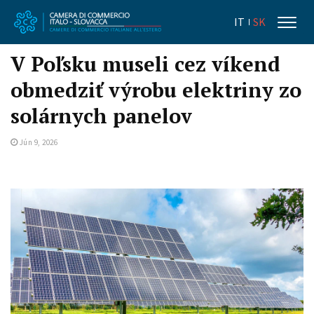
IT
SK
V Poľsku museli cez víkend
obmedziť výrobu elektriny zo
solárnych panelov
Jún 9, 2026