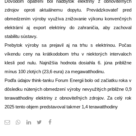
Dôvodom opatrení bol nadbytok elektriny z obnoviteľných 
zdrojov oproti aktuálnemu dopytu. Prevádzkovateľ pred 
obmedzením výroby využíva znižovanie výkonu konvenčných 
elektrární aj export elektriny do zahraničia, aby zachoval 
stabilitu sústavy.
Prebytok výroby sa prejavil aj na trhu s elektrinou. Počas 
víkendu ceny na krátkodobom trhu v niektorých intervaloch 
klesli pod nulu. Najnižšia hodnota dosiahla 6. júna približne 
mínus 100 zlotých (23,6 eura) za megawatthodinu.
Podľa údajov think-tanku Forum Energii bolo od začiatku roka v 
dôsledku nútených obmedzení výroby nevyužitých približne 0,9 
terawatthodiny elektriny z obnoviteľných zdrojov. Za celý rok 
2025 tento objem predstavoval takmer 1,4 terawatthodiny