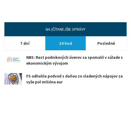
NAJČÍTANEJŠIE SPRÁVY
7 dní
24 hod
Posledné
NBS: Rast podnikových úverov sa spomalil v súlade s
ekonomickým vývojom
FS odhalila podvod s daňou zo sladených nápojov za
vyše pol milióna eur
AHRS podporuje pripravovaný vznik registra
krátkodobého prenájmu ubytovania
Wizz Air začne z Bratislavy pravidelne lietať do Tel
Avivu od 28. mája