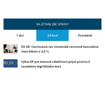
NAJČÍTANEJŠIE SPRÁVY
7 dní
24 hod
Posledné
ŠÚ SR: Cestovanie cez slovenské cestovné kancelárie
vlani kleslo o 3,6 %
Výbor EP pre menové záležitosti prijal pozíciu k
zavedeniu digitálneho eura
IT: Kybernetické hrozby na Slovensku naberajú na
intenzite
Analytik: Káva prudko lacnie, efekt sa však prejaví až o
pár mesiacov