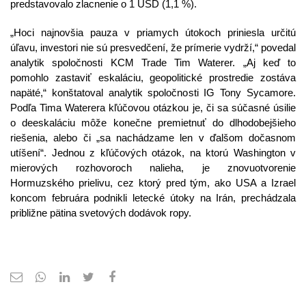
predstavovalo zlacnenie o 1 USD (1,1 %).
„Hoci najnovšia pauza v priamych útokoch priniesla určitú 
úľavu, investori nie sú presvedčení, že prímerie vydrží,“ povedal 
analytik spoločnosti KCM Trade Tim Waterer. „Aj keď to 
pomohlo zastaviť eskaláciu, geopolitické prostredie zostáva 
napäté,“ konštatoval analytik spoločnosti IG Tony Sycamore. 
Podľa Tima Waterera kľúčovou otázkou je, či sa súčasné úsilie 
o deeskaláciu môže konečne premietnuť do dlhodobejšieho 
riešenia, alebo či „sa nachádzame len v ďalšom dočasnom 
utíšení“. Jednou z kľúčových otázok, na ktorú Washington v 
mierových rozhovoroch nalieha, je znovuotvorenie 
Hormuzského prielivu, cez ktorý pred tým, ako USA a Izrael 
koncom februára podnikli letecké útoky na Irán, prechádzala 
približne pätina svetových dodávok ropy.