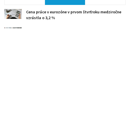
Cena práce v eurozóne v prvom štvrťroku medziročne
vzrástla o 3,2 %
Rekonštrukcia bratislavského OD Dunaj na Námestí
SNP vstupuje do finálnej fázy
IT: Kybernetické hrozby na Slovensku naberajú na
intenzite
PMÚ: Za kartel medicínskych laboratórií udelil pokuty
takmer 15 mil. eur
Privatbanka sa mení na Penta Bank, rásť chce v ČR a
ďalších zahraničných trhoch
Colliers: EPBD je najzásadnejší regulačný zásah do
realít od vstupu SR do EÚ
EA: V roku 2026 sa na celom svete predá 23 miliónov
elektromobilov