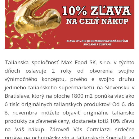
Talianska spoločnosť Max Food SK, s.r.o. v týchto
dňoch oslavuje 2 roky od otvorenia svojho
výnimočného konceptu, prvého e svojho druhu
jediného talianskeho supermarketu na Slovensku v
Bratislave, ktorý na ploche 1800 m2 ponúka viac ako
6 tisíc originálnych talianskych produktov! Od 6. do
8. novembra môžete objaviť originálne talianske
produkty za zľavnené ceny, dostanete totiž 10% zľavu
na Váš nákup. Zároveň Vás Cortelazzi srdečne
pozýva na ochutnávky vín a talianskych špecialít za