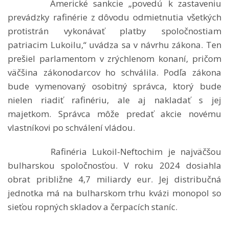
Americké sankcie „povedú k zastaveniu
prevádzky rafinérie z dôvodu odmietnutia všetkých
protistrán vykonávať platby spoločnostiam
patriacim Lukoilu,“ uvádza sa v návrhu zákona. Ten
prešiel parlamentom v zrýchlenom konaní, pričom
väčšina zákonodarcov ho schválila. Podľa zákona
bude vymenovaný osobitný správca, ktorý bude
nielen riadiť rafinériu, ale aj nakladať s jej
majetkom. Správca môže predať akcie novému
vlastníkovi po schválení vládou.
Rafinéria Lukoil-Neftochim je najväčšou
bulharskou spoločnosťou. V roku 2024 dosiahla
obrat približne 4,7 miliardy eur. Jej distribučná
jednotka má na bulharskom trhu kvázi monopol so
sieťou ropných skladov a čerpacích staníc.