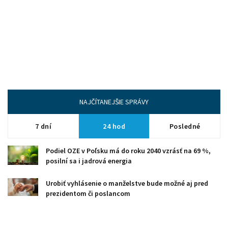
NAJČÍTANEJŠIE SPRÁVY
7 dní
24 hod
Posledné
Podiel OZE v Poľsku má do roku 2040 vzrásť na 69 %,
posilní sa i jadrová energia
Urobiť vyhlásenie o manželstve bude možné aj pred
prezidentom či poslancom
Čistý zisk poisťovne Kooperativa vlani vzrástol o 22 %