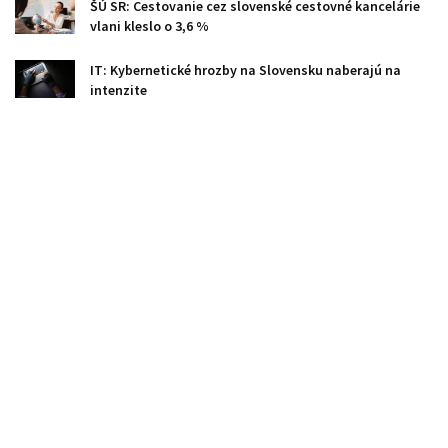
ŠÚ SR: Cestovanie cez slovenské cestovné kancelárie
vlani kleslo o 3,6 %
IT: Kybernetické hrozby na Slovensku naberajú na
intenzite
Analytik: Káva prudko lacnie, efekt sa však prejaví až o
pár mesiacov
Drucker: Učitelia základných a stredných škôl dostanú
licencie na model ChatGPT
PMÚ: Za kartel medicínskych laboratórií udelil pokuty
takmer 15 mil. eur
Solárne carporty na parkovisku v Bratislave chránia
autá a vyrábajú elektrinu
Holandsko aj Belgicko stále dovážajú veľké objemy
ruského skvapalneného plynu