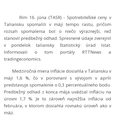
Rím 16. júna (TASR) - Spotrebiteľské ceny v
Taliansku spomalili v máji tempo rastu, pričom
rozsah spomalenia bol o niečo výraznejší, než
stanovil predbežný odhad. Spresnené údaje zverejnil
v pondelok taliansky štatistický úrad Istat.
Informovali o tom portály RTTNews a
tradingeconomics.
Medziročná miera inflácie dosiahla v Taliansku v
máji 1,6 %, čo v porovnaní s vývojom v apríli
predstavuje spomalenie o 0,3 percentuálneho bodu.
Predbežný odhad z konca mája uvádzal infláciu na
úrovni 1,7 %. Je to zároveň najnižšia inflácia od
februára, v ktorom dosiahla rovnakú úroveň ako v
máji.