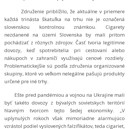
Združenie priblížilo, že aktuálne v priemere
každá trinásta škatuľka na trhu nie je označená
slovenskou kontrolnou známkou. Cigarety
nezdanené na území Slovenska by mali pritom
pochádzať z rôznych zdrojov. Časť tvoria legitímne
dovozy, keď spotrebitelia pri cestovaní alebo
nákupoch v zahraničí využívajú cenové rozdiely.
Problematickejšie sú podľa združenia organizované
skupiny, ktoré vo veľkom nelegálne pašujú produkty
určené pre iné trhy.
Ešte pred pandémiou a vojnou na Ukrajine mali
byť takéto dovozy z bývalých sovietskych teritórií
hlavným tvorcom tejto šedej ekonomiky. „V
uplynulých rokoch však mimoriadne alarmujúco
vzrástol podiel vyslovených falzifikátov, teda cigariet,