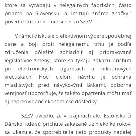
ktoré sa vyrábajú v nelegálnych fabrikách, často
priamo na Slovensku, a imitujú známe značky,“
povedal Ľubomír Tuchscher zo SZZV.
V rámci diskusie o efektívnom výbere spotrebnej
dane a boji proti nelegálnemu trhu je podľa
združenia dôležité zohľadniť aj pripravované
legislatívne zmeny, ktoré sa týkajú zákazu príchutí
pri elektronických cigaretách a nikotínových
vrecúškach. Hoci cieľom návrhu je ochrana
mladistvých pred návykovými látkami, odborná
verejnosť upozorňuje, že takéto opatrenia môžu mať
aj nepredvídané ekonomické dôsledky.
SZZV uviedlo, že v krajinách ako Estónsko či
Dánsko, kde sú príchute zakázané už niekoľko rokov,
sa ukazuje, že spotrebitelia tieto produkty naďalej