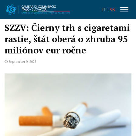
IT
SK
SZZV: Čierny trh s cigaretami
rastie, štát oberá o zhruba 95
miliónov eur ročne
September 9, 2025