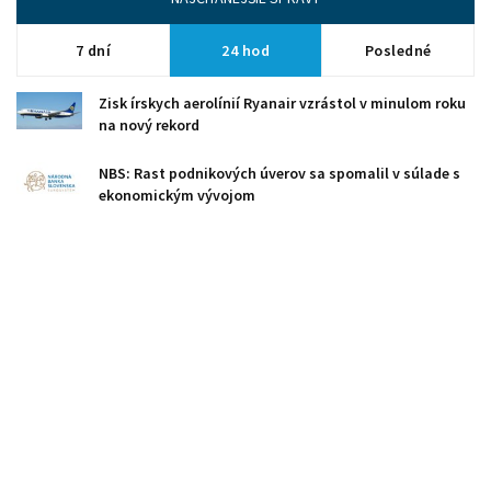
7 dní
24 hod
Posledné
Zisk írskych aerolínií Ryanair vzrástol v minulom roku
na nový rekord
NBS: Rast podnikových úverov sa spomalil v súlade s
ekonomickým vývojom
FS odhalila podvod s daňou zo sladených nápojov za
vyše pol milióna eur
SPU v Nitre získala úžitkový vzor na čokoládu s
medicinálnymi hubami
Poľsko bude vyrábať elektromobily pod vlastnou
značkou pre európsky trh
AHRS podporuje pripravovaný vznik registra
krátkodobého prenájmu ubytovania