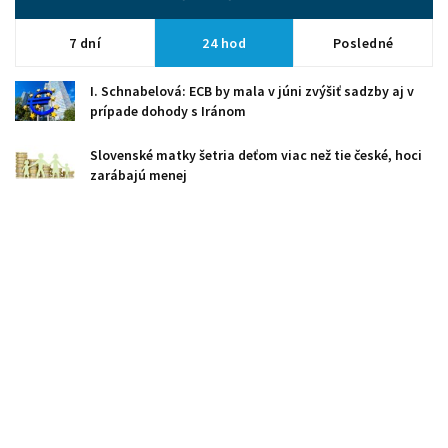
7 dní
24 hod
Posledné
I. Schnabelová: ECB by mala v júni zvýšiť sadzby aj v
prípade dohody s Iránom
Slovenské matky šetria deťom viac než tie české, hoci
zarábajú menej
Colliers: EPBD je najzásadnejší regulačný zásah do
realít od vstupu SR do EÚ
MFSR: Novela zákona o DPH má priniesť modernejšie a
spravodlivejšie pravidlá
Hyundai Wia plánuje v Martine vytvoriť viac ako 400
pracovných miest
Dopyt Čechov po štátnych dlhopisoch je obrovský,
ministerstvo chystá novú ponuku