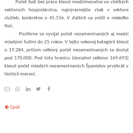
Počet ľudí bez práce klesol medzimesačne vo všetkých
sektoroch hospodárstva, najvýraznejšie však v sektore
služieb, konkrétne o 45.156. V ďalších sa znížil o niekoľko
tisíc.
Pozitívne sa vyvíjal počet nezamestnaných aj medzi
mladými ľuďmi do 25 rokov. V tejto vekovej kategórii klesol
o 19.284, pričom celkový počet nezamestnaných sa dostal
pod 170.000. Pod túto hranicu (dosiahol celkovo 169.693)
klesol počet mladých nezamestnaných Španielov prvýkrát v
histórii meraní.
Späť