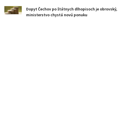
Dopyt Čechov po štátnych dlhopisoch je obrovský,
ministerstvo chystá novú ponuku
Výbor EP pre menové záležitosti prijal pozíciu k
zavedeniu digitálneho eura
Financie: Agentúra Fitch potvrdila SR rating na úrovni
A- so stabilným výhľadom
Slovenské matky šetria deťom viac než tie české, hoci
zarábajú menej
ÚDZS: Zdravotné poisťovne dosiahli za prvý štvrťrok
zisk
Solárne carporty na parkovisku v Bratislave chránia
autá a vyrábajú elektrinu
Slováci chcú tráviť viac času mimo digitálneho
prostredia, ukazuje štúdia