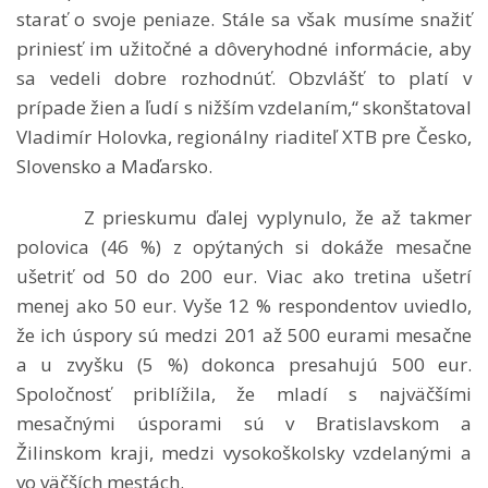
starať o svoje peniaze. Stále sa však musíme snažiť
priniesť im užitočné a dôveryhodné informácie, aby
sa vedeli dobre rozhodnúť. Obzvlášť to platí v
prípade žien a ľudí s nižším vzdelaním,“ skonštatoval
Vladimír Holovka, regionálny riaditeľ XTB pre Česko,
Slovensko a Maďarsko.
Z prieskumu ďalej vyplynulo, že až takmer
polovica (46 %) z opýtaných si dokáže mesačne
ušetriť od 50 do 200 eur. Viac ako tretina ušetrí
menej ako 50 eur. Vyše 12 % respondentov uviedlo,
že ich úspory sú medzi 201 až 500 eurami mesačne
a u zvyšku (5 %) dokonca presahujú 500 eur.
Spoločnosť priblížila, že mladí s najväčšími
mesačnými úsporami sú v Bratislavskom a
Žilinskom kraji, medzi vysokoškolsky vzdelanými a
vo väčších mestách.