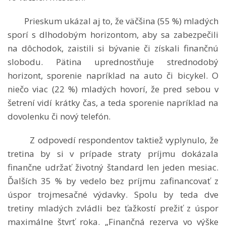
Prieskum ukázal aj to, že väčšina (55 %) mladých
sporí s dlhodobým horizontom, aby sa zabezpečili
na dôchodok, zaistili si bývanie či získali finančnú
slobodu. Pätina uprednostňuje strednodobý
horizont, sporenie napríklad na auto či bicykel. O
niečo viac (22 %) mladých hovorí, že pred sebou v
šetrení vidí krátky čas, a teda sporenie napríklad na
dovolenku či nový telefón.
Z odpovedí respondentov taktiež vyplynulo, že
tretina by si v prípade straty príjmu dokázala
finančne udržať životný štandard len jeden mesiac.
Ďalších 35 % by vedelo bez príjmu zafinancovať z
úspor trojmesačné výdavky. Spolu by teda dve
tretiny mladých zvládli bez ťažkostí prežiť z úspor
maximálne štvrť roka. „Finančná rezerva vo výške